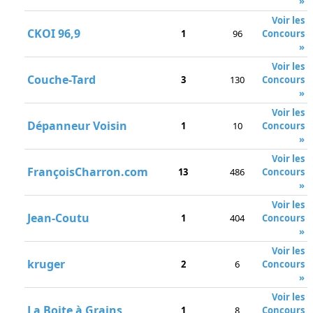
»
Voir les
CKOI 96,9
1
96
Concours
»
Voir les
Couche-Tard
3
130
Concours
»
Voir les
Dépanneur Voisin
1
10
Concours
»
Voir les
FrançoisCharron.com
13
486
Concours
»
Voir les
Jean-Coutu
1
404
Concours
»
Voir les
kruger
2
6
Concours
»
Voir les
La Boite à Grains
1
8
Concours