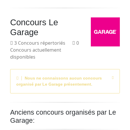
Courriel
Concours Le
Prénom
Garage
Courriel
3 Concours répertoriés
0
*
Concours actuellement
disponibles
JE
M'INSCRIS!
Nous ne connaissons aucun concours
organisé par Le Garage présentement.
Anciens concours organisés par Le
Garage: