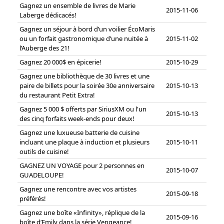
Gagnez un ensemble de livres de Marie
2015-11-06
Laberge dédicacés!
Gagnez un séjour à bord d’un voilier ÉcoMaris
ou un forfait gastronomique d’une nuitée à
2015-11-02
l’Auberge des 21!
Gagnez 20 000$ en épicerie!
2015-10-29
Gagnez une bibliothèque de 30 livres et une
paire de billets pour la soirée 30e anniversaire
2015-10-13
du restaurant Petit Extra!
Gagnez 5 000 $ offerts par SiriusXM ou l'un
2015-10-13
des cinq forfaits week-ends pour deux!
Gagnez une luxueuse batterie de cuisine
incluant une plaque à induction et plusieurs
2015-10-11
outils de cuisine!
GAGNEZ UN VOYAGE pour 2 personnes en
2015-10-07
GUADELOUPE!
Gagnez une rencontre avec vos artistes
2015-09-18
préférés!
Gagnez une boîte «Infinity», réplique de la
2015-09-16
boîte d’Emily dans la série Vengeance!