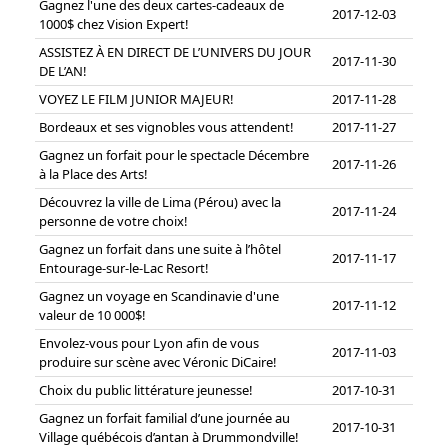
Gagnez l'une des deux cartes-cadeaux de
2017-12-03
1000$ chez Vision Expert!
ASSISTEZ À EN DIRECT DE L’UNIVERS DU JOUR
2017-11-30
DE L’AN!
VOYEZ LE FILM JUNIOR MAJEUR!
2017-11-28
Bordeaux et ses vignobles vous attendent!
2017-11-27
Gagnez un forfait pour le spectacle Décembre
2017-11-26
à la Place des Arts!
Découvrez la ville de Lima (Pérou) avec la
2017-11-24
personne de votre choix!
Gagnez un forfait dans une suite à l’hôtel
2017-11-17
Entourage-sur-le-Lac Resort!
Gagnez un voyage en Scandinavie d'une
2017-11-12
valeur de 10 000$!
Envolez-vous pour Lyon afin de vous
2017-11-03
produire sur scène avec Véronic DiCaire!
Choix du public littérature jeunesse!
2017-10-31
Gagnez un forfait familial d’une journée au
2017-10-31
Village québécois d’antan à Drummondville!