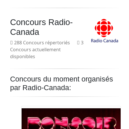
Courriel
Concours Radio-
Prénom
Canada
Courriel
288 Concours répertoriés
3
*
Concours actuellement
disponibles
JE
M'INSCRIS!
Concours du moment organisés
par Radio-Canada: