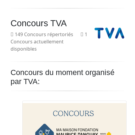
Courriel
Concours TVA
Prénom
149 Concours répertoriés
1
Concours actuellement
Courriel
*
disponibles
JE
M'INSCRIS!
Concours du moment organisé
par TVA: