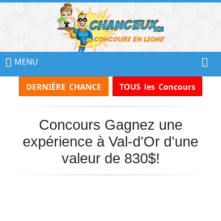
📢
Ne
MENU
Manquez
DERNIÈRE CHANCE
TOUS les Concours
Aucun
Concours!
Concours Gagnez une
Inscrivez-
vous
expérience à Val-d'Or d'une
à
notre
valeur de 830$!
infolettre
et
recevez
tous
les
Concours
par