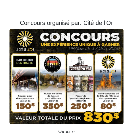
Courriel
Prénom
Concours organisé par: Cité de l’Or
Courriel
*
JE
M'INSCRIS!
Valeur: