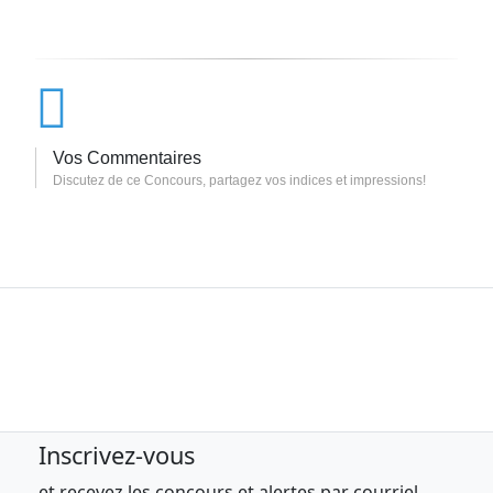
filiales, divisions, sociétés affiliées,
fournisseurs, distributeurs et agences de
publicité, de promotion et d’évaluation
respectifs, y compris Don Jagoda
Associates, Inc. (« l’
Administrateur
») et
les membres de leurs familles proches
Vos Commentaires
(conjoints, parents, enfants, frères et
Discutez de ce Concours, partagez vos indices et impressions!
sœurs et leurs époux) ou de leurs
ménages (qu’il y ait des liens de parenté
ou non) ne sont pas admissibles à
participer ou à gagner. Nul à l’extérieur du
Québec et là où la loi l’interdit. Toutes les
lois et réglementations provinciales,
territoriales, municipales et locales
s’appliquent.
3. Comment participer :
AUCUN ACHAT
N’EST REQUIS pour participer au
Inscrivez-vous
Concours. Un achat n’augmente pas vos
et recevez les concours et alertes par courriel