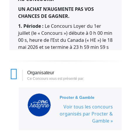
UN ACHAT N’AUGMENTE PAS VOS
CHANCES DE GAGNER.
1.
Période :
Le Concours Loyer du 1er
juillet (le « Concours ») débute à 0 h 00 min
00 s, heure de l’Est du Canada (« HE ») le 18
mai 2026 et se termine à 23 h 59 min 59 s
HE le 17 juillet 2026 (la « Période du
concours »).
2. Admissibilité :
Le Concours est offert
Organisateur
uniquement aux résidents légaux du
Ce Concours vous est présenté par:
Québec (Canada) âgés de 18 ans ou plus
au dernier jour du mois précédant la date
Procter & Gamble
de participation et qui louent une maison,
un appartement, un condo, une maison de
Voir tous les concours
ville ou une maison mobile au 17 mai 2026.
organisés par Procter &
Les employés de Procter & Gamble Inc. (le
Gamble »
«
Commanditaire
»), leurs sociétés mères,