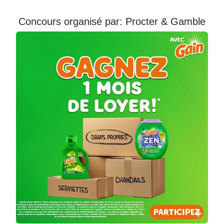
Courriel
Concours organisé par: Procter & Gamble
Prénom
Courriel
*
JE
M'INSCRIS!