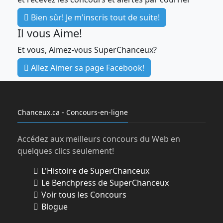
chances de gagner. a.)
Participer en ligne :
vous pouvez participer au Concours en
Bien sûr! Je m'inscris tout de suite!
visitant le
Il vous Aime!
https://pgbrandsaver.ca/fr/inscrivez-
Et vous, Aimez-vous SuperChanceux?
vous/GainConcours
pour vous inscrire ou
vous connecter à votre compte P&G
Allez Aimer sa page Facebook!
Redonne et remplir le formulaire
d’inscription à l’écran afin de recevoir une
(1) participation au tirage au sort.
L’inscription au programme P&G redonne
Chanceux.ca - Concours-en-ligne
est gratuite. Limite d’une (1) participation
en ligne par personne ou adresse courriel
Accédez aux meilleurs concours du Web en
au moyen de la méthode de participation
quelques clics seulement!
en ligne. b.)
Participer par la poste :
Vous
pouvez obtenir une participation au
L'Histoire de SuperChanceux
Concours sans vous inscrire à P&G
Le Benchpress de SuperChanceux
Redonne en inscrivant à la main votre nom
Voir tous les Concours
complet, votre adresse, votre ville, votre
Blogue
province, votre code postal, votre