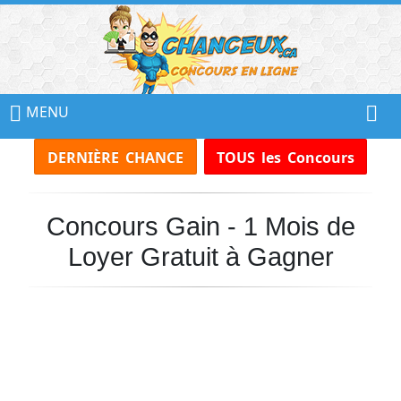
📢
Ne
MENU
Manquez
DERNIÈRE CHANCE
TOUS les Concours
Aucun
Concours!
Concours Gain - 1 Mois de
Inscrivez-
vous
Loyer Gratuit à Gagner
à
notre
infolettre
et
recevez
tous
les
Concours
par