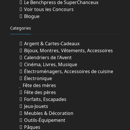
parties liées au concours
Le Benchpress de SuperChanceux
») et qui (2) sont
titulaires d'un permis de conduire valide et
Voir tous les Concours
en règle.
Blogue
Categories
3. COMMENT S'INSCRIRE
Argent & Cartes-Cadeaux
AUCUNE OBLIGATION D'ACHAT.
Bijoux, Montres, Vêtements, Accessoires
Calendriers de l'Avent
Pour participer au concours, vous devez
Cinéma, Livres, Musique
remplir et soumettre le formulaire officiel
Électroménagers, Accessoires de cuisine
de participation au concours (le «
Électronique
formulaire de participation ») pendant la
Fête des mères
période du concours. Il y a deux (2)
Fête des pères
manières d'accéder au formulaire de
Forfaits, Escapades
participation au concours pour s'y inscrire
Jeux-Jouets
:
Meubles & Décoration
Outils-Équipement
1. en accédant à l'un (1) des sites Web du
Pâques
concours suivants :