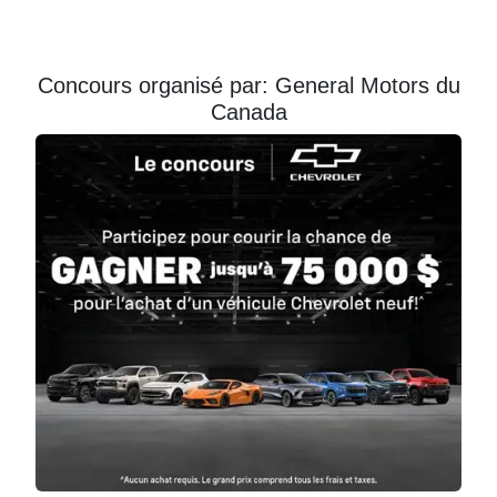
Courriel
Prénom
Concours organisé par: General Motors du
Canada
Courriel
*
JE
M'INSCRIS!