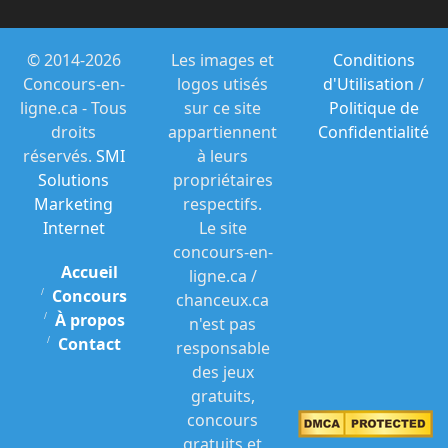
l'âge légal de la majorité dans votre
province ou territoire de résidence et
indiquer que vous avez lu et acceptez
© 2014-2026
Les images et
Conditions
d'être juridiquement contraint de
Concours-en-
logos utisés
d'Utilisation
/
respecter le règlement officiel (le «
ligne.ca - Tous
sur ce site
Politique de
règlement »), et soumettre le formulaire
droits
appartiennent
Confidentialité
de participation dûment rempli En
réservés.
SMI
à leurs
remplissant et en envoyant un formulaire
Solutions
propriétaires
de participation pendant la période du
Marketing
respectifs.
concours, comme indiqué ci-dessus, vous
Internet
Le site
pourrez recevoir une (1) « participation »
concours-en-
au concours
.
Accueil
ligne.ca /
Concours
chanceux.ca
Vous pouvez obtenir jusqu'à quatorze (14)
À propos
n'est pas
bulletins de participation supplémentaires
Contact
responsable
en répondant à d'autres questions ou en
des jeux
fournissant des renseignements
gratuits,
supplémentaires, conformément à ce qui
concours
suit :
gratuits et