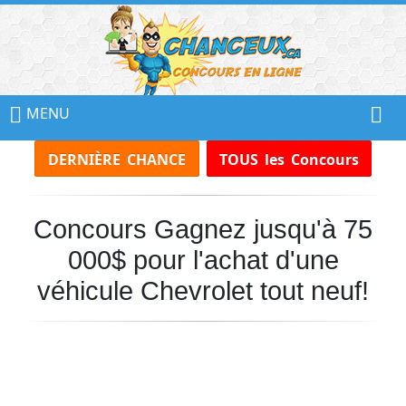
📢
Ne
MENU
Manquez
DERNIÈRE CHANCE
TOUS les Concours
Aucun
Concours!
Concours Gagnez jusqu'à 75
Inscrivez-
vous
000$ pour l'achat d'une
à
notre
véhicule Chevrolet tout neuf!
infolettre
et
recevez
tous
les
Concours
par