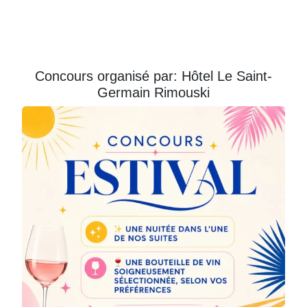
Courriel
Prénom
Concours organisé par: Hôtel Le Saint-
Germain Rimouski
Courriel
*
JE
M'INSCRIS!