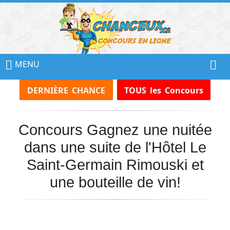
📢
Ne
MENU
Manquez
DERNIÈRE CHANCE
TOUS les Concours
Aucun
Concours!
Concours Gagnez une nuitée
Inscrivez-
vous
dans une suite de l'Hôtel Le
à
notre
Saint-Germain Rimouski et
infolettre
une bouteille de vin!
et
recevez
tous
les
Concours
par