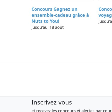
vente au détail et d'autres établissem
_________________________________________
Carte-
Concours Gagnez un
Conco
7665, boul. Lacordaire, Montréal, Qué
0$
ensemble-cadeau grâce à
voyag
Tél. : 514 252-3037  1 800 361-7688 
Nuts to You!
Jusqu'
www.evenementsattractions.quebec
Jusqu'au:
18 août
RÈGLEMENTS CONCOURS
du public et certains fournisseurs de 
comptes de courriel.
c. Chaque participant doit respecter les
automatiquement disqualifié temporair
• Les comptes des participants doivent
sont créés temporairement dans le but 
automatiquement rejeté du concours. L’
toute vérification d’adresse postale, d
en cas de doute et d’abus.
5. PRIX
Gagnez une immersion sauvage exclus
Inscrivez-vous
• Le choix entre une rencontre animal
une espèce parmi une sélection d’an
et recevez les concours et alertes par cour