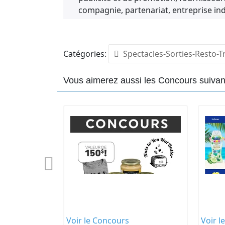
compagnie, partenariat, entreprise ind
concours est tenu ainsi que leurs diri
respectifs.
3. ADMISSIBILITÉ
Catégories:
Spectacles-Sorties-Resto-T
Ce concours s’adresse à toute personn
a. réside au Canada; et
Vous aimerez aussi les Concours suivan
b. a atteint l’âge de la majorité dans
Sont exclus les employés, agents et re
personnes avec qui ils sont domiciliés.
4. MODE DE PARTICIPATION ET LIMITE
a. Pour participer au concours, vous d
au Québec et sur la page Facebook Quo
« PARTICIPER » et vous accéderez au f
correctement les champs du formulaire
administrative). Cliquez ensuite sur « 
de gagner le prix de ce concours.
b. Même s'il faut disposer d'un accès 
aucun achat n'est nécessaire pour s’i
Voir le Concours
Voir l