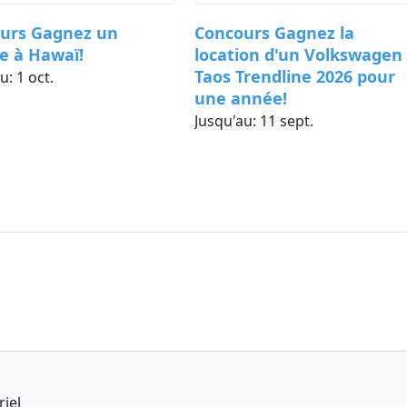
ents mettent des ordinateurs gratuitement à la disposition
________________________________________________________________
urs Gagnez un
Concours Gagnez la
bec H1S 2A7
e à Hawaï!
location d'un Volkswagen
info@eaq.quebec
Taos Trendline 2026 pour
au:
1 oct.
une année!
Jusqu'au:
11 sept.
services Internet ou autres sociétés offrent gratuitement de
 limites de participation suivantes, à défaut de quoi il sera
ement ou pour toute la durée du concours, selon le cas :
 être de vrais comptes Instagram. Si les comptes
de frauder ou « spamer », le participant sera
Administrateur se réserve le droit d’effectuer
e validité d’un numéro de téléphone et d’un courriel
ive pour 6 personnes au Zoo Ecomuseum incluant :
e rapprochée OU la préparation d’un enrichissement pour
imaux sous les soins du Zoo Ecomuseum
riel