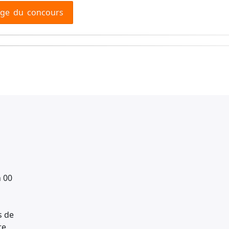
age du concours
h 00
s de
re