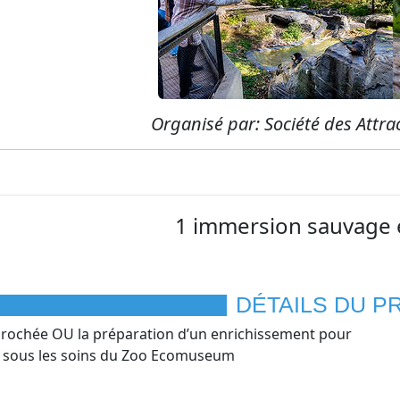
Organisé par: Société des Attr
1 immersion sauvage 
📢 Ne Manquez Aucun Concours!
DÉTAILS DU P
scrivez-vous à notre infolettre et recevez tous les Concours par Courr
prochée OU la préparation d’un enrichissement pour
x sous les soins du Zoo Ecomuseum
énom