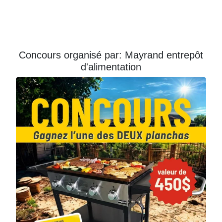
Courriel
Prénom
Concours organisé par: Mayrand entrepôt
d'alimentation
Courriel
*
JE
M'INSCRIS!