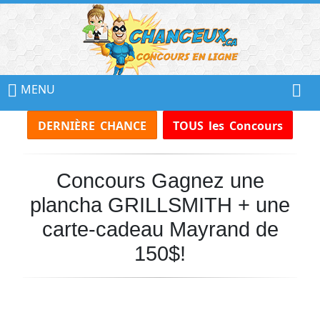
📢
Ne
MENU
Manquez
DERNIÈRE CHANCE
TOUS les Concours
Aucun
Concours!
Concours Gagnez une
Inscrivez-
vous
plancha GRILLSMITH + une
à
notre
carte-cadeau Mayrand de
infolettre
150$!
et
recevez
tous
les
Concours
par