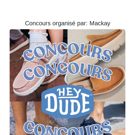
Courriel
Prénom
Concours organisé par: Mackay
Courriel
*
JE
M'INSCRIS!