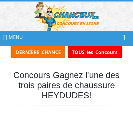
📢
Ne
MENU
Manquez
DERNIÈRE CHANCE
TOUS les Concours
Aucun
Concours!
Concours Gagnez l'une des
Inscrivez-
vous
trois paires de chaussure
à
notre
HEYDUDES!
infolettre
et
recevez
tous
les
Concours
par