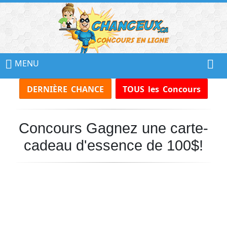
📢
Ne
MENU
Manquez
DERNIÈRE CHANCE
TOUS les Concours
Aucun
Concours!
Concours Gagnez une carte-
Inscrivez-
vous
cadeau d'essence de 100$!
à
notre
infolettre
et
recevez
tous
les
Concours
par