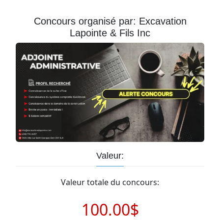
Courriel
Concours organisé par: Excavation
Lapointe & Fils Inc
Prénom
Courriel
*
JE
M'INSCRIS!
Valeur:
Valeur totale du concours:
100.00$