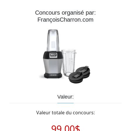
Courriel
Concours organisé par:
FrançoisCharron.com
Prénom
Courriel
*
JE
M'INSCRIS!
Valeur:
Valeur totale du concours:
99.00$