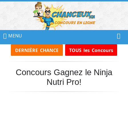
📢
Ne
MENU
Manquez
DERNIÈRE CHANCE
TOUS les Concours
Aucun
Concours!
Concours Gagnez le Ninja
Inscrivez-
vous
Nutri Pro!
à
notre
infolettre
et
recevez
tous
les
Concours
par