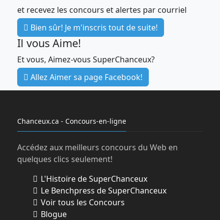
et recevez les concours et alertes par courriel
En vertu du Chapitre L-6 alinéa 14 des
règles sur les concours publicitaires, la
Bien sûr! Je m'inscris tout de suite!
personne gagnante a 30 jours pour
Il vous Aime!
réclamer son prix à partir du moment où
l’équipe de francoischarron.com a
Et vous, Aimez-vous SuperChanceux?
communiquée avec elle pour l’informer
Allez Aimer sa page Facebook!
qu’elle est la personne gagnante. Au-delà
du délai de 30 jours, Synonyme Média se
réserve le droit de disposer du prix à sa
guise.
Chanceux.ca - Concours-en-ligne
Les employés de Synonyme média inc. et
les employés des entreprises sous-
Accédez aux meilleurs concours du Web en
traitantes collaborant au site
quelques clics seulement!
francoischarron.com ainsi que les
L'Histoire de SuperChanceux
personnes avec qui ils sont domiciliés ne
Le Benchpress de SuperChanceux
peuvent participer au concours.
Voir tous les Concours
Blogue