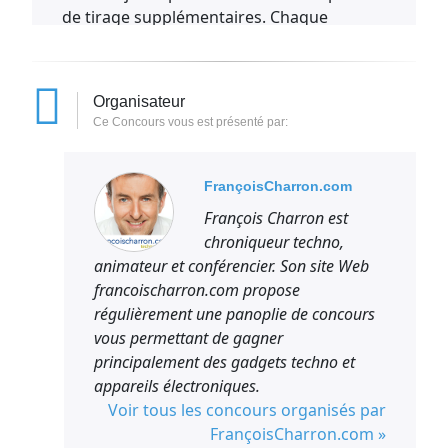
de tirage supplémentaires. Chaque
participation quotidienne équivaut à 1
coupon de tirage.
Afin d’obtenir encore plus de coupons de
Organisateur
tirage, les participants ont la possibilité de
Ce Concours vous est présenté par:
répondre correctement à trois questions
bonus. Si les participants leur répondent
FrançoisCharron.com
correctement, ils obtiennent 1 coupon de
François Charron est
tirage supplémentaire par bonne réponse,
chroniqueur techno,
jusqu’à concurrence de 3 coupons
animateur et conférencier. Son site Web
supplémentaires par jour.
francoischarron.com propose
L’objectif de nos concours est de faire
régulièrement une panoplie de concours
gagner de réels participants. Les
vous permettant de gagner
participations quotidiennes sont limitées à
principalement des gadgets techno et
celles énoncées plus haut. Toute tentative
appareils électroniques.
de fraude (robot et autres) ou toute
Voir tous les concours organisés par
tentative de participation massive ou
FrançoisCharron.com »
contraire à nos règlements sera punie par