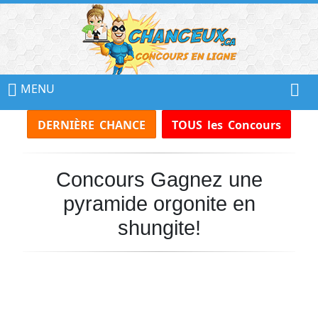
📢
Ne
MENU
Manquez
DERNIÈRE CHANCE
TOUS les Concours
Aucun
Concours!
Concours Gagnez une
Inscrivez-
vous
pyramide orgonite en
à
notre
shungite!
infolettre
et
recevez
tous
les
Concours
par