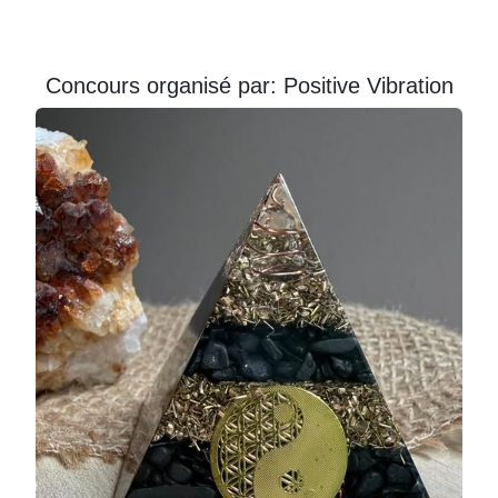
Courriel
Prénom
Concours organisé par: Positive Vibration
Courriel
*
JE
M'INSCRIS!