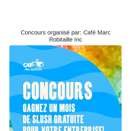
Courriel
Prénom
Concours organisé par: Café Marc
Robitaille Inc
Courriel
*
JE
M'INSCRIS!