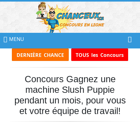
📢
Ne
MENU
Manquez
DERNIÈRE CHANCE
TOUS les Concours
Aucun
Concours!
Concours Gagnez une
Inscrivez-
vous
machine Slush Puppie
à
notre
pendant un mois, pour vous
infolettre
et votre équipe de travail!
et
recevez
tous
les
Concours
par