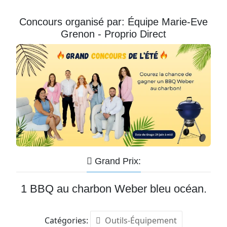
Courriel
Concours organisé par: Équipe Marie-Eve
Grenon - Proprio Direct
Prénom
Courriel
*
JE
M'INSCRIS!
Grand Prix:
1 BBQ au charbon Weber bleu océan.
Catégories:
Outils-Équipement