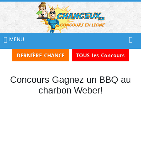
📢
Ne
MENU
Manquez
DERNIÈRE CHANCE
TOUS les Concours
Aucun
Concours!
Concours Gagnez un BBQ au
Inscrivez-
vous
charbon Weber!
à
notre
infolettre
et
recevez
tous
les
Concours
par