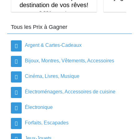
destination de vos rêves!
2,800.0
0.00$ en prix
Tous les Prix à Gagner
Argent & Cartes-Cadeaux
Bijoux, Montres, Vêtements, Accessoires
Cinéma, Livres, Musique
Électroménagers, Accessoires de cuisine
Électronique
Forfaits, Escapades
Jeux-Jouets