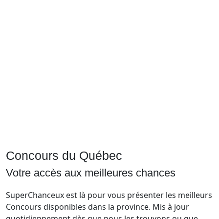
Courriel
Prénom
Courriel
*
JE
M'INSCRIS!
Concours du Québec
Votre accès aux meilleures chances
SuperChanceux est là pour vous présenter les meilleurs
Concours disponibles dans la province. Mis à jour
quotidiennement dès que nous les trouvons ou que