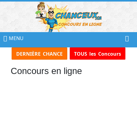
📢
Ne
MENU
Manquez
DERNIÈRE CHANCE
TOUS les Concours
Aucun
Concours!
Concours en ligne
Inscrivez-
vous
à
notre
infolettre
et
recevez
tous
les
Concours
par