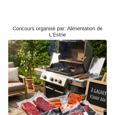
Courriel
Prénom
Concours organisé par: Alimentation de
L'Estrie
Courriel
*
JE
M'INSCRIS!