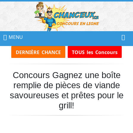
📢
Ne
MENU
Manquez
DERNIÈRE CHANCE
TOUS les Concours
Aucun
Concours!
Concours Gagnez une boîte
Inscrivez-
vous
remplie de pièces de viande
à
notre
savoureuses et prêtes pour le
infolettre
grill!
et
recevez
tous
les
Concours
par