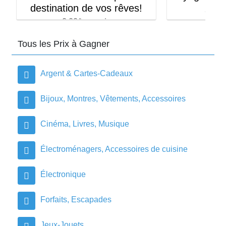
Monde d’E
2,800.00$ en prix
2026
0.0
Tous les Prix à Gagner
Argent & Cartes-Cadeaux
Bijoux, Montres, Vêtements, Accessoires
Cinéma, Livres, Musique
Électroménagers, Accessoires de cuisine
Électronique
Forfaits, Escapades
Jeux-Jouets