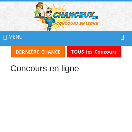
📢
Ne
MENU
Manquez
DERNIÈRE CHANCE
TOUS les Concours
Aucun
Concours!
Concours en ligne
Inscrivez-
vous
à
notre
infolettre
et
recevez
tous
les
Concours
par