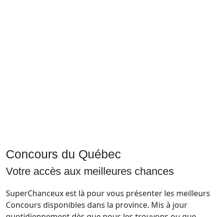
Courriel
Prénom
Courriel
*
JE
M'INSCRIS!
Concours du Québec
Votre accès aux meilleures chances
SuperChanceux est là pour vous présenter les meilleurs
Concours disponibles dans la province. Mis à jour
quotidiennement dès que nous les trouvons ou que