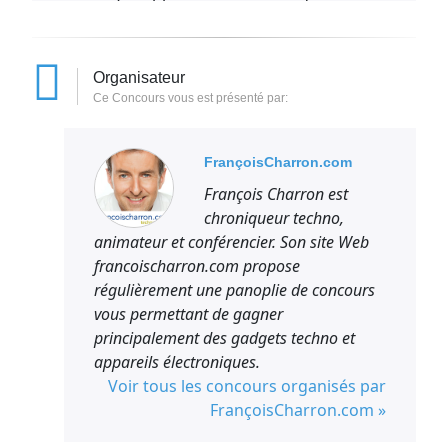
participation quotidienne équivaut à 1
coupon de tirage.
Afin d’obtenir encore plus de coupons de
Organisateur
tirage, les participants ont la possibilité de
Ce Concours vous est présenté par:
répondre correctement à trois questions
bonus. Si les participants leur répondent
FrançoisCharron.com
correctement, ils obtiennent 1 coupon de
François Charron est
tirage supplémentaire par bonne réponse,
chroniqueur techno,
jusqu’à concurrence de 3 coupons
animateur et conférencier. Son site Web
supplémentaires par jour.
francoischarron.com propose
L’objectif de nos concours est de faire
régulièrement une panoplie de concours
gagner de réels participants. Les
vous permettant de gagner
participations quotidiennes sont limitées à
principalement des gadgets techno et
celles énoncées plus haut. Toute tentative
appareils électroniques.
de fraude (robot et autres) ou toute
Voir tous les concours organisés par
tentative de participation massive ou
FrançoisCharron.com »
contraire à nos règlements sera punie par
le retrait des coupons du tirage en