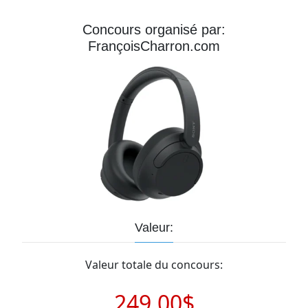
Courriel
Concours organisé par:
FrançoisCharron.com
Prénom
Courriel
*
JE
M'INSCRIS!
Valeur:
Valeur totale du concours:
249.00$