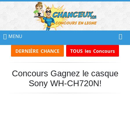
📢
Ne
MENU
Manquez
DERNIÈRE CHANCE
TOUS les Concours
Aucun
Concours!
Concours Gagnez le casque
Inscrivez-
vous
Sony WH-CH720N!
à
notre
infolettre
et
recevez
tous
les
Concours
par