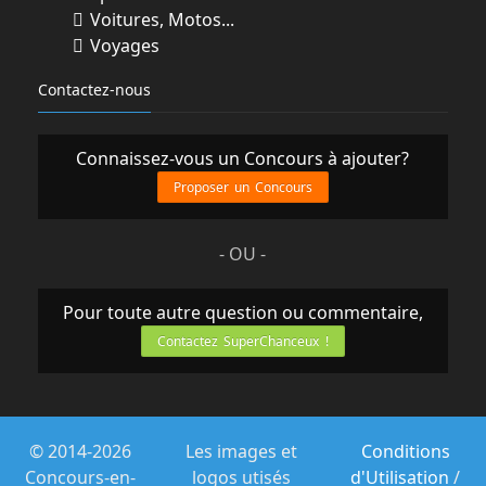
Voitures, Motos...
Voyages
Contactez-nous
Connaissez-vous un Concours à ajouter?
Proposer un Concours
- OU -
Pour toute autre question ou commentaire,
Contactez SuperChanceux !
© 2014-2026
Les images et
Conditions
Concours-en-
logos utisés
d'Utilisation
/