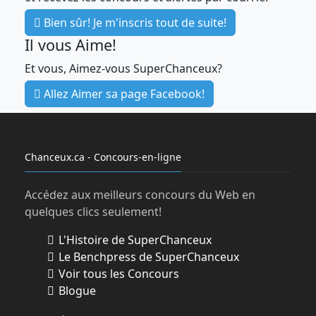
règles sur les concours publicitaires, la
Bien sûr! Je m'inscris tout de suite!
personne gagnante a 30 jours pour
Il vous Aime!
réclamer son prix à partir du moment où
l’équipe de francoischarron.com a
Et vous, Aimez-vous SuperChanceux?
communiquée avec elle pour l’informer
Allez Aimer sa page Facebook!
qu’elle est la personne gagnante. Au-delà
du délai de 30 jours, Synonyme Média se
réserve le droit de disposer du prix à sa
guise.
Chanceux.ca - Concours-en-ligne
Les employés de Synonyme média inc. et
les employés des entreprises sous-
Accédez aux meilleurs concours du Web en
traitantes collaborant au site
quelques clics seulement!
francoischarron.com ainsi que les
L'Histoire de SuperChanceux
personnes avec qui ils sont domiciliés ne
Le Benchpress de SuperChanceux
peuvent participer au concours.
Voir tous les Concours
Blogue