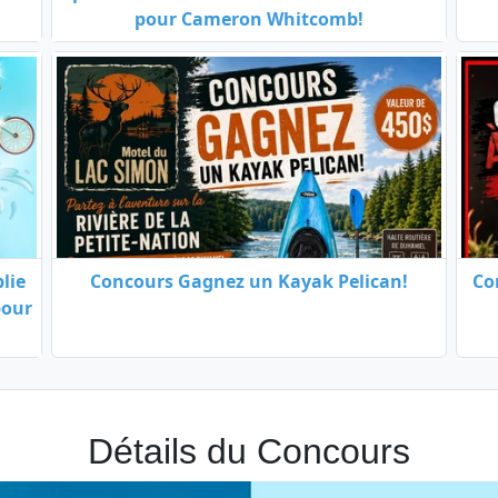
pour Cameron Whitcomb!
lie
Concours Gagnez un Kayak Pelican!
Co
pour
Détails du Concours