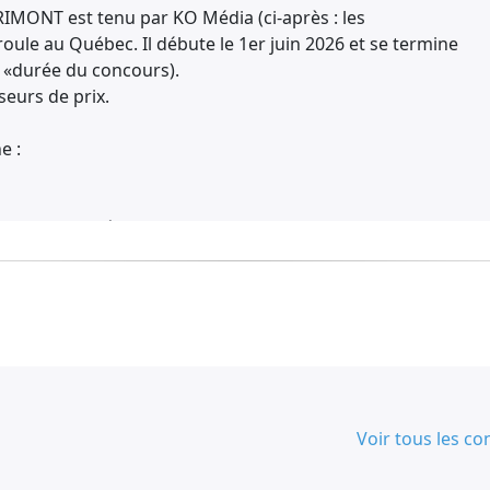
ONT est tenu par KO Média (ci-après : les
oule au Québec. Il débute le 1er juin 2026 et se termine
la «durée du concours).
seurs de prix.
e :
de la majorité.
résentants de KO Média, de leurs filiales,
s agences de publicité et de promotion, des
s, des fournisseurs de prix, de matériel et de
de tout autre intervenant directement lié à la
r conjoint légal ou de fait et toutes les personnes
tants et agents sont domiciliés.
Voir tous les c
 site Web, section concours :