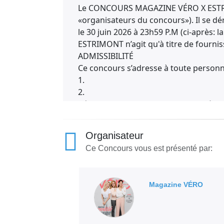
Le CONCOURS MAGAZINE VÉRO X ESTRIM
«organisateurs du concours»). Il se dér
le 30 juin 2026 à 23h59 P.M (ci-après: 
ESTRIMONT n’agit qu'à titre de fournis
ADMISSIBILITÉ
Ce concours s’adresse à toute personn
1.
2.
Résidant au Canada ayant atteint l’âge 
Sont exclus les employés, agents et rep
sociétés apparentées et liées, de leur
Organisateur
partenaires, des marchands participant
Ce Concours vous est présenté par:
services reliés au présent concours ou 
tenue de ce concours, leur famille, leu
avec lesquelles ces employés, représen
Magazine VÉRO
COMMENT PARTICIPER
3.
Pour participer, rendez-vous sur notre