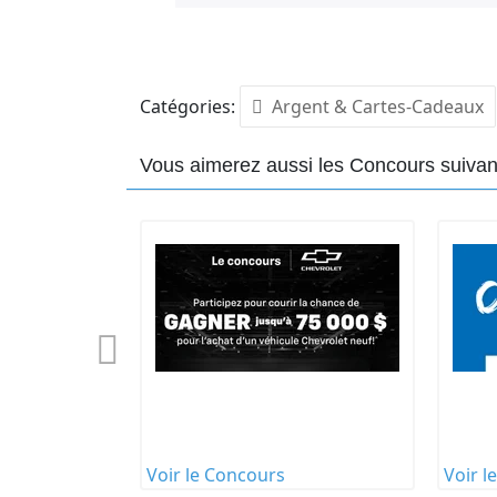
https://veroniquecloutier.com/concou
4.
AUCUN ACHAT REQUIS. Inscrivez-vous au
indiquée ci-dessus, à l’article 5, du 1e
Catégories:
P.M (HNE). Voici la marche à suivre:
Argent & Cartes-Cadeaux
Les participants doivent respecter la l
défaut de quoi les organisateurs du co
Vous aimerez aussi les Concours suivan
plusieurs de leurs participations.
Un gagnant sera tiré au sort. Le gagna
• Un certificat-cadeau de 700$ chez 
Ce certificat-cadeau comprend :
• DEUX nuitées pour 2 personnes en sui
privé
• Buffet déjeuner Bon Estrimont par jo
• Pizza à partager au Tomahawk grill
• Pichet de sangria ou dégustation de 
• Accès au Nordiska :
o Installations : bains scandinaves, bai
Voir le Concours
Voir l
sauna infrarouge, sauna finlandais, d