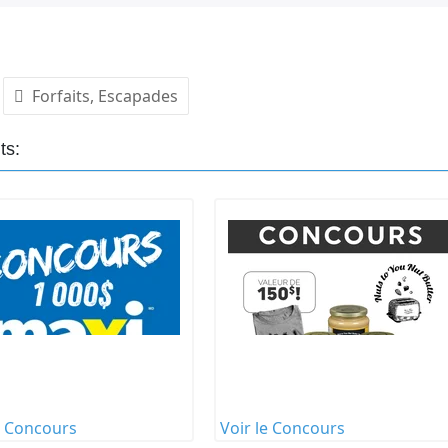
rs
 concours sur le site Web dont l’adresse est
r juin 2026, à 9h00 (HNE), au 30 juin 2026 à 23h59
Forfaits, Escapades
imite de participation mentionnée ci-dessous, à
ncours se réservent le droit d’annuler une ou
ts:
nt recevra:
ESTRIMONT
te King Signature avec foyer, cuisinette et balcon
ur, par personne.
bières
n froid, piscines intérieure et extérieure,
e Concours
Voir le Concours
ouche nordique, et yourte