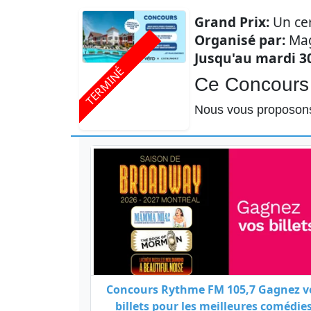
Courriel
Grand Prix:
Un cer
Organisé par:
Mag
Prénom
Jusqu'au mardi 30
TERMINÉ
Ce Concours 
Courriel
*
Nous vous proposons
JE
M'INSCRIS!
Concours Rythme FM 105,7 Gagnez v
billets pour les meilleures comédie