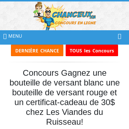
📢
Ne
MENU
Manquez
DERNIÈRE CHANCE
TOUS les Concours
Aucun
Concours!
Concours Gagnez une
Inscrivez-
vous
bouteille de versant blanc une
à
notre
bouteille de versant rouge et
infolettre
un certificat-cadeau de 30$
et
recevez
chez Les Viandes du
tous
les
Ruisseau!
Concours
par