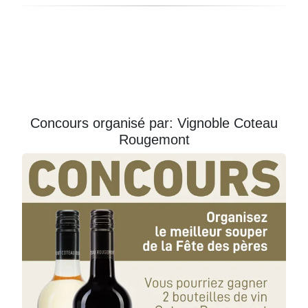
Courriel
Prénom
Courriel
*
Concours organisé par: Vignoble Coteau
Rougemont
JE
M'INSCRIS!