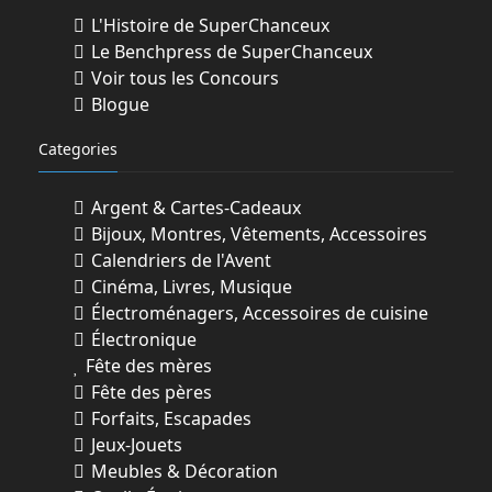
leurs
L'Histoire de SuperChanceux
sociétés affiliées, filiales et entreprises
Le Benchpress de SuperChanceux
associées, de leurs agences de publicité et
Voir tous les Concours
de promotion, de leurs partenaires
Blogue
promotionnels et des fournisseurs de
Categories
produits
ou services liés au Concours, ni aux
Argent & Cartes-Cadeaux
personnes domiciliées avec les
Bijoux, Montres, Vêtements, Accessoires
susmentionnés (parents ou non), ni aux
Calendriers de l'Avent
membres de la famille immédiate (père,
Cinéma, Livres, Musique
mère, frère(s), sœur(s), enfant(s) et
Électroménagers, Accessoires de cuisine
conjoint par les liens du mariage ou de
Électronique
fait)
Fête des mères
de toute personne mentionnée ci-dessus.
Fête des pères
3. COMMENT PARTICIPER
Forfaits, Escapades
3.1. AUCUN ACHAT N’EST REQUIS POUR
Jeux-Jouets
PARTICIPER OU POUR GAGNER.
Meubles & Décoration
3.2. Pour participer au Concours, les