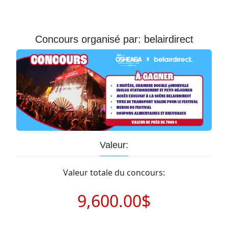
Courriel
Prénom
Concours organisé par: belairdirect
Courriel
*
JE
M'INSCRIS!
Valeur:
Valeur totale du concours:
9,600.00$