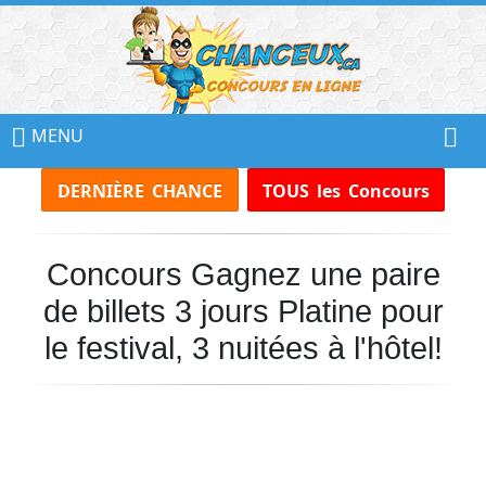
📢
Ne
MENU
Manquez
DERNIÈRE CHANCE
TOUS les Concours
Aucun
Concours!
Concours Gagnez une paire
Inscrivez-
vous
de billets 3 jours Platine pour
à
notre
le festival, 3 nuitées à l'hôtel!
infolettre
et
recevez
tous
les
Concours
par