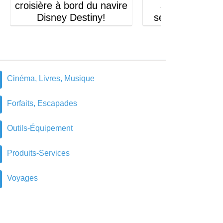
croisière à bord du navire
séjour de golf
Disney Destiny!
semaine à la R
24,620.00$ en prix
2,800.00$ en p
Cinéma, Livres, Musique
Forfaits, Escapades
Outils-Équipement
Produits-Services
Voyages