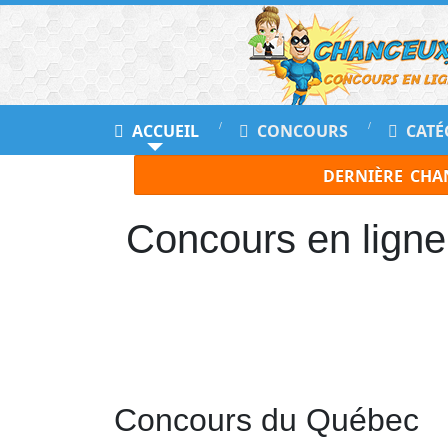
📢
Ne
ACCUEIL
CONCOURS
CATÉ
Manquez
DERNIÈRE CHA
Aucun
Concours!
Concours en ligne
Inscrivez-
vous
à
notre
infolettre
et
recevez
tous
les
Concours du Québec
Concours
par