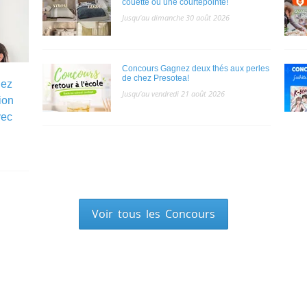
couette ou une courtepointe!
Jusqu'au dimanche 30 août 2026
Concours Gagnez deux thés aux perles
de chez Presotea!
hez
Jusqu'au vendredi 21 août 2026
ion
vec
Voir tous les Concours