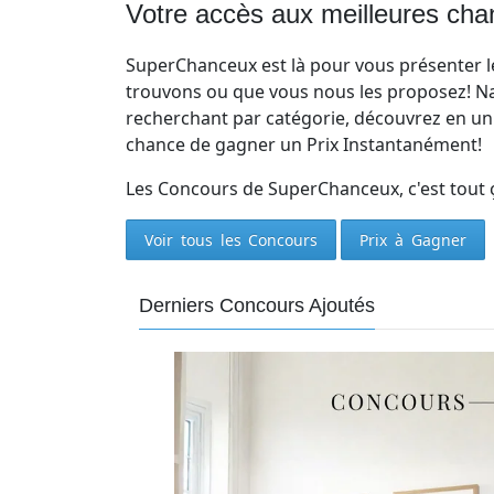
Votre accès aux meilleures ch
Courriel
SuperChanceux est là pour vous présenter l
Prénom
trouvons ou que vous nous les proposez! Na
recherchant par catégorie, découvrez en un
chance de gagner un Prix Instantanément!
Courriel
*
Les Concours de SuperChanceux, c'est tout ça
JE
Voir tous les Concours
Prix à Gagner
M'INSCRIS!
Derniers Concours Ajoutés