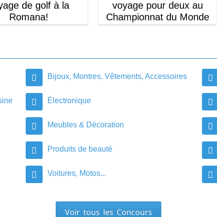
age de golf à la
voyage pour deux au
Romana!
Championnat du Monde
d’Endurance (WEC) 2026 à
,800.00$ en prix
Austin!
0.00$ en prix
Bijoux, Montres, Vêtements, Accessoires
sine
Électronique
Meubles & Décoration
Produits de beauté
Voitures, Motos...
Voir tous les Concours