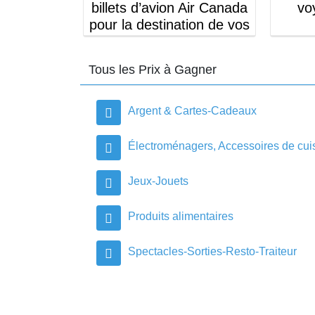
la plage!
billets d’avion Air Canada
voy
pour la destination de vos
n prix
rêves!
2
0.00$ en prix
Tous les Prix à Gagner
Argent & Cartes-Cadeaux
Électroménagers, Accessoires de cui
Jeux-Jouets
Produits alimentaires
Spectacles-Sorties-Resto-Traiteur