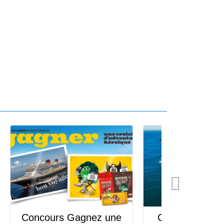
Concours Gagnez une
Concours Gagn