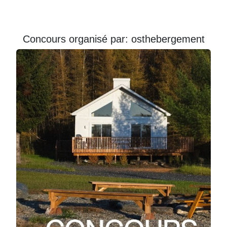
Courriel
Prénom
Concours organisé par: osthebergement
Courriel
*
JE
M'INSCRIS!