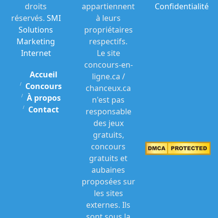
droits
appartiennent
Confidentialité
réservés.
SMI
à leurs
Solutions
propriétaires
Marketing
respectifs.
Internet
Le site
concours-en-
Accueil
ligne.ca /
Concours
chanceux.ca
À propos
n'est pas
Contact
responsable
des jeux
gratuits,
concours
gratuits et
aubaines
proposées sur
les sites
externes. Ils
sont sous la