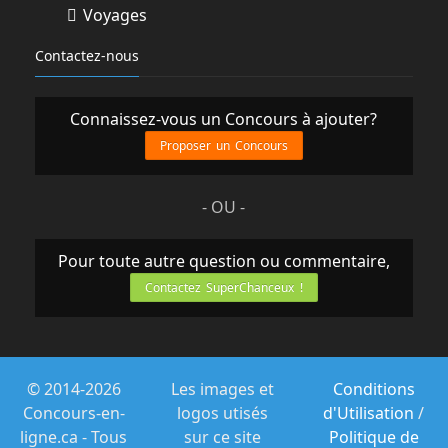
Voyages
Contactez-nous
Connaissez-vous un Concours à ajouter?
Proposer un Concours
- OU -
Pour toute autre question ou commentaire,
Contactez SuperChanceux !
© 2014-2026
Les images et
Conditions
Concours-en-
logos utisés
d'Utilisation
/
ligne.ca - Tous
sur ce site
Politique de