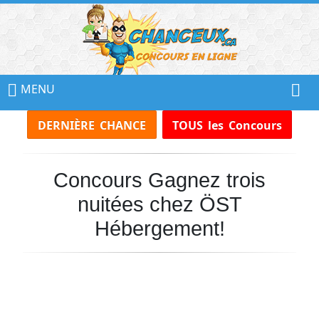
📢
Ne
MENU
Manquez
DERNIÈRE CHANCE
TOUS les Concours
Aucun
Concours!
Concours Gagnez trois
Inscrivez-
vous
nuitées chez ÖST
à
notre
Hébergement!
infolettre
et
recevez
tous
les
Concours
par