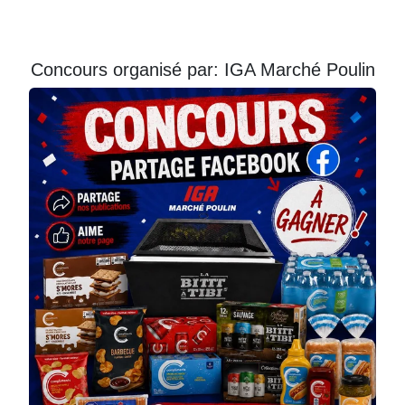
Courriel
Prénom
Concours organisé par: IGA Marché Poulin
Courriel
*
JE
M'INSCRIS!