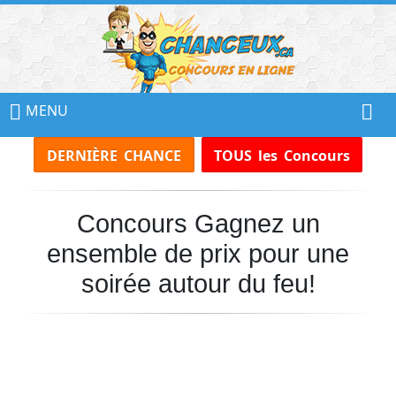
📢
Ne
MENU
Manquez
DERNIÈRE CHANCE
TOUS les Concours
Aucun
Concours!
Concours Gagnez un
Inscrivez-
vous
ensemble de prix pour une
à
notre
soirée autour du feu!
infolettre
et
recevez
tous
les
Concours
par