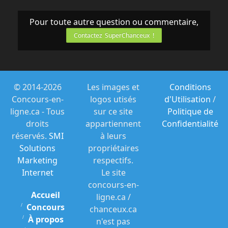
service afin de faire estampiller votre reçu
de caisse avant de quitter le magasin.
Pour toute autre question ou commentaire,
Présentez-vous
Contactez SuperChanceux !
ensuite au comptoir de service du même
magasin avec votre reçu de caisse et votre
carte MOI pour
demander un ajustement de votre solde
© 2014-2026
Les images et
Conditions
de points et obtenir une participation.
Concours-en-
logos utisés
d'Utilisation
/
Seuls les reçus de caisse
ligne.ca - Tous
sur ce site
Politique de
ainsi estampillés seront acceptés.
droits
appartiennent
Confidentialité
réservés.
SMI
à leurs
Participation sans achat. Pour recevoir un
Solutions
propriétaires
bulletin de participation sans achat,
Marketing
respectifs.
rédigez lisiblement
Internet
Le site
une lettre manuscrite et originale d’au
concours-en-
moins 50 mots expliquant pourquoi vous
Accueil
ligne.ca /
aimez le programme
Concours
chanceux.ca
MOI, accompagnée de votre nom,
À propos
n'est pas
prénom, adresse complète incluant le