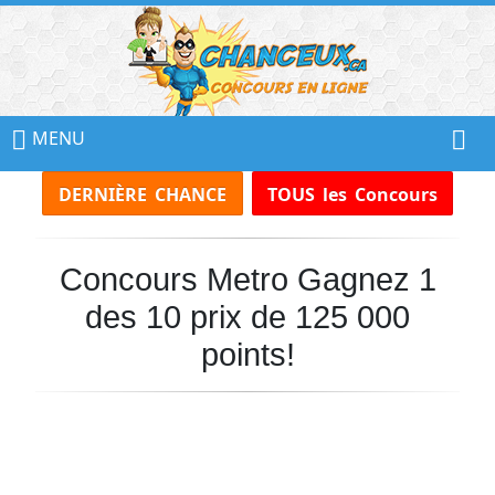
📢
Ne
MENU
Manquez
DERNIÈRE CHANCE
TOUS les Concours
Aucun
Concours!
Concours Metro Gagnez 1
Inscrivez-
vous
des 10 prix de 125 000
à
notre
points!
infolettre
et
recevez
tous
les
Concours
par