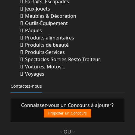
êtes déjà membre MOI, assurez-vous que
Forfaits, Escapades
les renseignements que vous avez fournis
Jeux-Jouets
pour votre
Meubles & Décoration
inscription au programme sont à jour et
Outils-Équipement
consentez à ce qu’ils soient utilisés dans le
Pâques
cadre de ce
Produits alimentaires
Concours.
Produits de beauté
Produits-Services
Spectacles-Sorties-Resto-Traiteur
Participation - Effectuez l’achat de deux (2)
Voitures, Motos...
produits Kraft Heinz participants (le
Voyages
Produit participant »)
Contactez-nous
dans l’un des Magasins participants en
présentant votre carte MOI lors de votre
achat. Vous obtiendrez
Connaissez-vous un Concours à ajouter?
une participation au Concours.
Proposer un Concours
Si vous êtes membre mais n’avez pas votre
carte MOI avec vous, présentez-vous au
comptoir de
- OU -