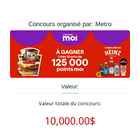
Courriel
Prénom
Concours organisé par: Metro
Courriel
*
JE
M'INSCRIS!
Valeur:
Valeur totale du concours:
10,000.00$