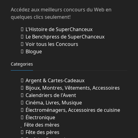
participants »).
Accédez aux meilleurs concours du Web en
quelques clics seulement!
Membre MOI - Membre MOI - Pour
participer, vous devez être membre du
L'Histoire de SuperChanceux
programme MOI. Si vous
Le Benchpress de SuperChanceux
n’êtes pas membre, rendez vous à
Voir tous les Concours
l’adresse
Blogue
https://www.programmemoi.ca/fr, sur le
Categories
site metro.ca, ou
dans un magasin Metro et inscrivez-vous.
Pour ce faire, remplissez le formulaire
Argent & Cartes-Cadeaux
d’inscription en
Bijoux, Montres, Vêtements, Accessoires
fournissant vos nom, prénom, adresse
Calendriers de l'Avent
complète, numéros de téléphone, date de
Cinéma, Livres, Musique
naissance et adresse
Électroménagers, Accessoires de cuisine
courriel. Si vous vous inscrivez via le site,
Électronique
choisissez un code d’utilisateur et un mot
Fête des mères
de passe. Si vous
Fête des pères