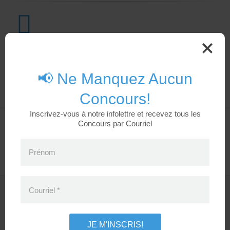
Vos Commentaires
Discutez de ce Concours, partagez vos indices et impressions!
📢 Ne Manquez Aucun
Concours!
Inscrivez-vous à notre infolettre et recevez tous les
Concours par Courriel
Prénom
Inscrivez-vous
Courriel
*
et recevez les concours et alertes par courriel
Bien sûr! Je m'inscris tout de suite!
JE M'INSCRIS!