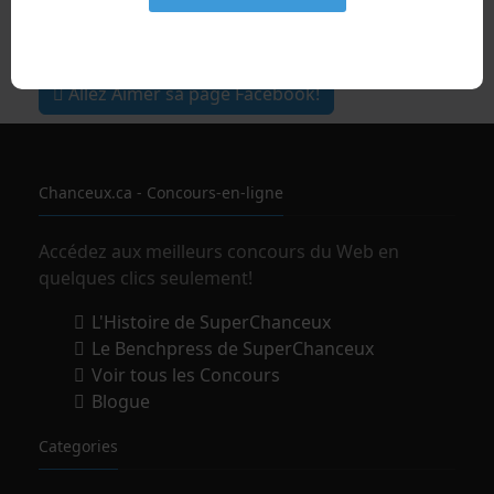
Il vous Aime!
Et vous, Aimez-vous SuperChanceux?
Allez Aimer sa page Facebook!
Chanceux.ca - Concours-en-ligne
Accédez aux meilleurs concours du Web en
quelques clics seulement!
L'Histoire de SuperChanceux
Le Benchpress de SuperChanceux
Voir tous les Concours
Blogue
Categories