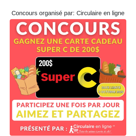
Courriel
Concours organisé par: Circulaire en ligne
Prénom
Courriel
*
JE
M'INSCRIS!