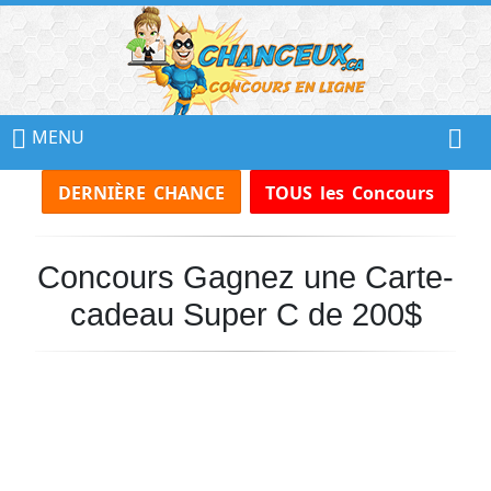
📢
Ne
MENU
Manquez
DERNIÈRE CHANCE
TOUS les Concours
Aucun
Concours!
Concours Gagnez une Carte-
Inscrivez-
vous
cadeau Super C de 200$
à
notre
infolettre
et
recevez
tous
les
Concours
par