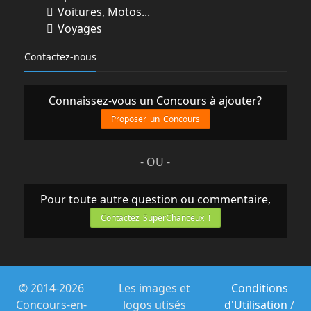
Voitures, Motos...
Voyages
Contactez-nous
Connaissez-vous un Concours à ajouter?
Proposer un Concours
- OU -
Pour toute autre question ou commentaire,
Contactez SuperChanceux !
© 2014-2026
Les images et
Conditions
Concours-en-
logos utisés
d'Utilisation
/