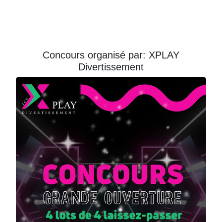
Courriel
Prénom
Concours organisé par: XPLAY
Divertissement
Courriel
*
JE
M'INSCRIS!