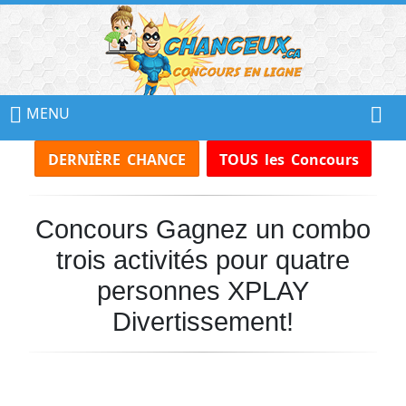
📢
Ne
MENU
Manquez
DERNIÈRE CHANCE
TOUS les Concours
Aucun
Concours!
Concours Gagnez un combo
Inscrivez-
vous
trois activités pour quatre
à
notre
personnes XPLAY
infolettre
Divertissement!
et
recevez
tous
les
Concours
par