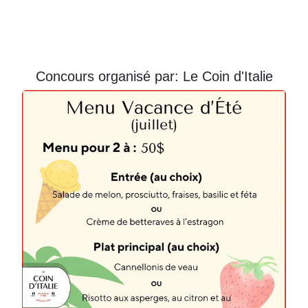
Courriel
Prénom
Concours organisé par: Le Coin d'Italie
Courriel
*
JE
M'INSCRIS!