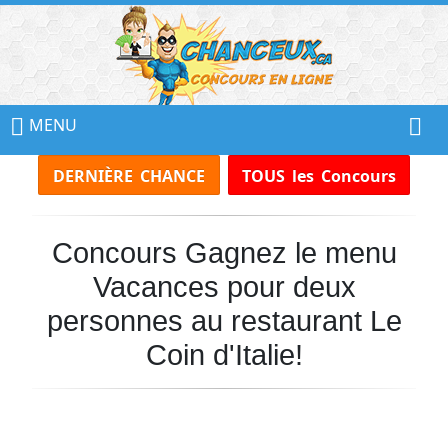
📢
Ne
MENU
Manquez
DERNIÈRE CHANCE
TOUS les Concours
Aucun
Concours!
Concours Gagnez le menu
Inscrivez-
vous
Vacances pour deux
à
notre
personnes au restaurant Le
infolettre
Coin d'Italie!
et
recevez
tous
les
Concours
par