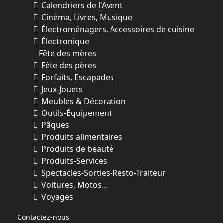
Calendriers de l'Avent
offerts gracieusement par le Fairmont Le
Cinéma, Livres, Musique
Château Montebello.
Électroménagers, Accessoires de cuisine
Hébergement
Électronique
Deux (2) certificats, chacun donnant droit
Fête des mères
à :
Fête des pères
● Une (1) nuitée en chambre Fairmont en
Forfaits, Escapades
occupation double;
Jeux-Jouets
● Les taxes applicables incluses;
Meubles & Décoration
● Valide pour deux (2) personnes, du
Outils-Équipement
dimanche au jeudi, selon l'occupation et
Pâques
les
Produits alimentaires
disponibilités de l'hôtel;
Produits de beauté
● Expiration : 19 octobre 2026.
Produits-Services
Les réservations devront être effectuées
Spectacles-Sorties-Resto-Traiteur
directement auprès de l'équipe des
Voitures, Motos...
réservations du
Voyages
Fairmont Le Château Montebello, selon les
modalités indiquées sur les certificats.
Contactez-nous
Le certificat original devra être présenté à