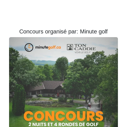
Courriel
Prénom
Concours organisé par: Minute golf
Courriel
*
JE
M'INSCRIS!