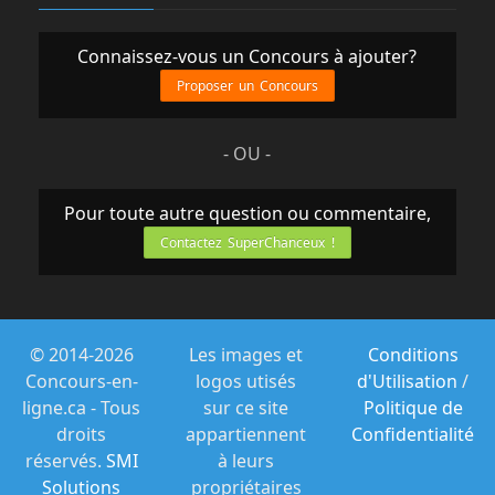
l'arrivée.
Les certificats sont non monnayables, non
Connaissez-vous un Concours à ajouter?
transférables et ne peuvent être
Proposer un Concours
prolongés.
Certaines périodes et événements sont
- OU -
exclus, notamment les fins de semaine
fériées, le
Temps des Fêtes (23 décembre au 2
Pour toute autre question ou commentaire,
janvier), le Marathon Canadien de Ski ainsi
Contactez SuperChanceux !
que les
semaines de relâche hivernales. Les
conditions complètes figurent sur les
certificats remis
© 2014-2026
Les images et
Conditions
au gagnant.
Concours-en-
logos utisés
d'Utilisation
/
Golf
ligne.ca - Tous
sur ce site
Politique de
Deux (2) certificats, chacun donnant droit
droits
appartiennent
Confidentialité
à :
réservés.
SMI
à leurs
● Une (1) ronde de golf pour deux (2)
Solutions
propriétaires