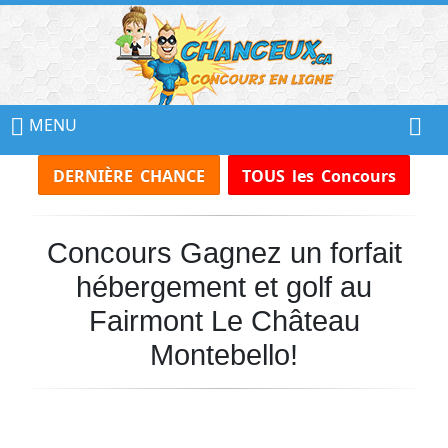
📢
Ne
MENU
Manquez
DERNIÈRE CHANCE
TOUS les Concours
Aucun
Concours!
Concours Gagnez un forfait
Inscrivez-
vous
hébergement et golf au
à
notre
Fairmont Le Château
infolettre
Montebello!
et
recevez
tous
les
Concours
par