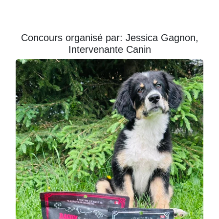
Courriel
Prénom
Concours organisé par: Jessica Gagnon,
Intervenante Canin
Courriel
*
JE
M'INSCRIS!