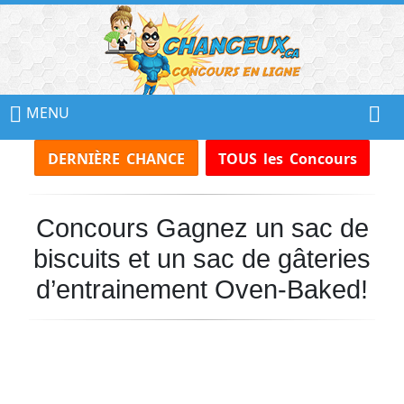
📢
Ne
MENU
Manquez
DERNIÈRE CHANCE
TOUS les Concours
Aucun
Concours!
Concours Gagnez un sac de
Inscrivez-
vous
biscuits et un sac de gâteries
à
notre
d’entrainement Oven-Baked!
infolettre
et
recevez
tous
les
Concours
par