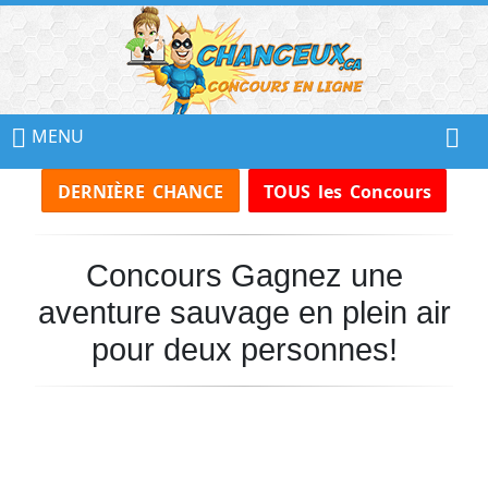
📢
Ne
MENU
Manquez
DERNIÈRE CHANCE
TOUS les Concours
Aucun
Concours!
Concours Gagnez une
Inscrivez-
vous
aventure sauvage en plein air
à
notre
pour deux personnes!
infolettre
et
recevez
tous
les
Concours
par