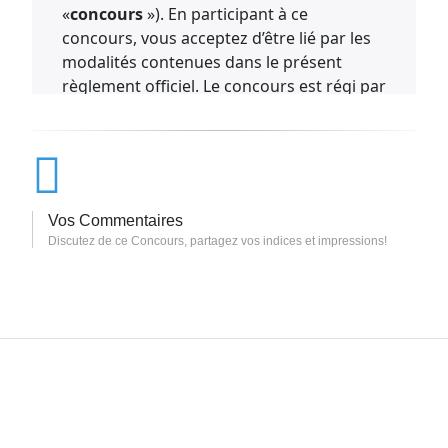
«
concours
»). En participant à ce
concours, vous acceptez d’être lié par les
modalités contenues dans le présent
règlement officiel. Le concours est régi par
le présent règlement officiel et, sous
réserve des dispositions ci-dessous, il est
assujetti à toutes les lois et les
réglementations fédérales, provinciales,
municipales, territoriales et locales
Vos Commentaires
applicables.
Discutez de ce Concours, partagez vos indices et impressions!
Organisateur et administrateur :
L’organisateur de ce concours est LSI
Enterprises Canada ULC pour sa marque
Jack Link’s (l’«
organisateur du concours
»
ou l’«
organisateur
»). Citizen Relations L.P.
est l’administrateur du concours (l’«
administrateur
»).
Admissibilité :
Le concours est ouvert aux