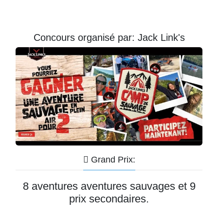
Courriel
Prénom
Concours organisé par: Jack Link's
Courriel
*
JE
M'INSCRIS!
Grand Prix:
8 aventures aventures sauvages et 9
prix secondaires.