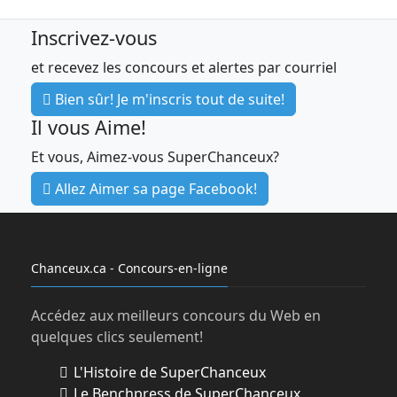
personnes suivantes : (a) qui ont au moins
Inscrivez-vous
dix-neuf (19) ans à la date de leur
participation; (b) qui sont résidents du
et recevez les concours et alertes par courriel
Canada; et (c) qui se conforment en tout
Bien sûr! Je m'inscris tout de suite!
temps au présent règlement officiel
pendant la durée du concours. Chaque
Il vous Aime!
participant répondant à tous ces critères
Et vous, Aimez-vous SuperChanceux?
sera désigné comme un «
participant
admissible
». Les employés de
Allez Aimer sa page Facebook!
l’organisateur et de l’administrateur du
concours, de leurs filiales, leurs sociétés
affiliées et leurs agences de publicité et de
Chanceux.ca - Concours-en-ligne
promotion respectives, ainsi que les
membres de la famille immédiate
(conjoints, parents, enfants, frères et
Accédez aux meilleurs concours du Web en
sœurs et leurs conjoints) et/ou les
quelques clics seulement!
personnes vivant sous le même toit que
L'Histoire de SuperChanceux
ces personnes, ne sont pas admissibles au
Le Benchpress de SuperChanceux