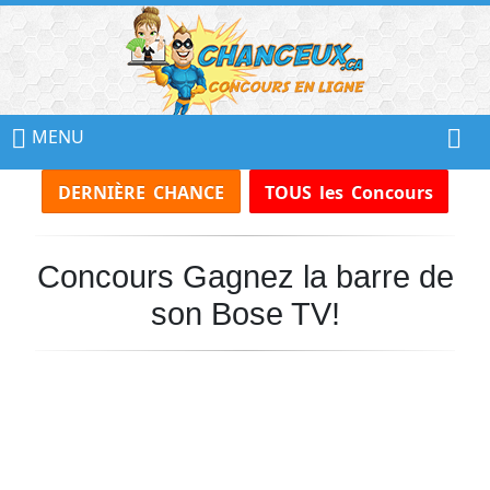
📢
Ne
MENU
Manquez
DERNIÈRE CHANCE
TOUS les Concours
Aucun
Concours!
Concours Gagnez la barre de
Inscrivez-
vous
son Bose TV!
à
notre
infolettre
et
recevez
tous
les
Concours
par