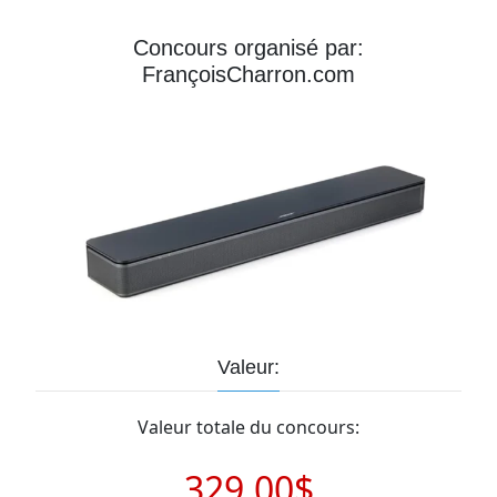
Courriel
Concours organisé par:
FrançoisCharron.com
Prénom
Courriel
*
JE
M'INSCRIS!
Valeur:
Valeur totale du concours:
329.00$