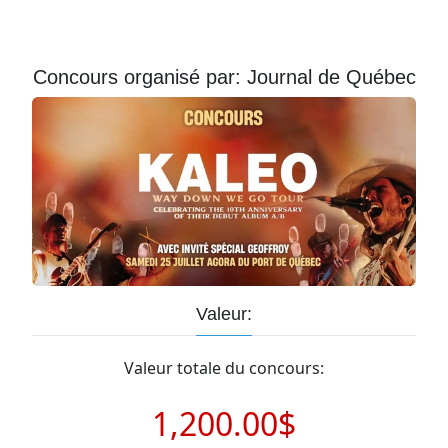
Courriel
Prénom
Concours organisé par: Journal de Québec
Courriel
*
JE
M'INSCRIS!
Valeur:
Valeur totale du concours:
1,200.00$