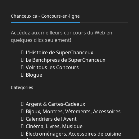
représentants des Organisateurs, de leurs
sociétés affiliées, liées, apparentées,
Chanceux.ca - Concours-en-ligne
divisions et filiales, de leurs agences de
publicité et de promotion, les partenaires
Accédez aux meilleurs concours du Web en
et marchands participants, les
quelques clics seulement!
fournisseurs
de Prix, de matériel et de services du
L'Histoire de SuperChanceux
Concours ainsi que tout autre intervenant
Le Benchpress de SuperChanceux
lié à la tenue de ce Concours (ci-après
Voir tous les Concours
collectivement : les « Entités
Blogue
Organisateurs »), les membres de leur
Categories
famille immédiate (frères, sœurs, enfants,
père, mère,
conjoint) et toutes les personnes avec
Argent & Cartes-Cadeaux
lesquelles cohabitent les personnes
Bijoux, Montres, Vêtements, Accessoires
précitées.
Calendriers de l'Avent
Cinéma, Livres, Musique
3. MÉTHODE DE PARTICIPATION
Électroménagers, Accessoires de cuisine