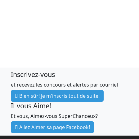
Disponible à l’URL
https://www.journaldequebec.com/politique-
de-confidentialite
(ci-après : la « Politique de Confidentialité
»)
1. DURÉE
Le Concours est tenu par les
Organisateurs et se déroule pendant la
Inscrivez-vous
Période, sur Internet, sur la Page
et recevez les concours et alertes par courriel
Concours.
Bien sûr! Je m'inscris tout de suite!
2. ADMISSIBILITÉ
Il vous Aime!
Ce Concours s'adresse à toute personne
Et vous, Aimez-vous SuperChanceux?
résidant au Québec âgée de 18 ans ou
Allez Aimer sa page Facebook!
plus. Sont exclus les employés, dirigeants,
administrateurs, mandataires, agents et