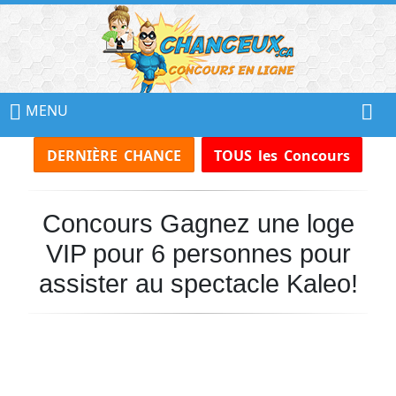
📢
Ne
MENU
Manquez
DERNIÈRE CHANCE
TOUS les Concours
Aucun
Concours!
Concours Gagnez une loge
Inscrivez-
vous
VIP pour 6 personnes pour
à
notre
assister au spectacle Kaleo!
infolettre
et
recevez
tous
les
Concours
par