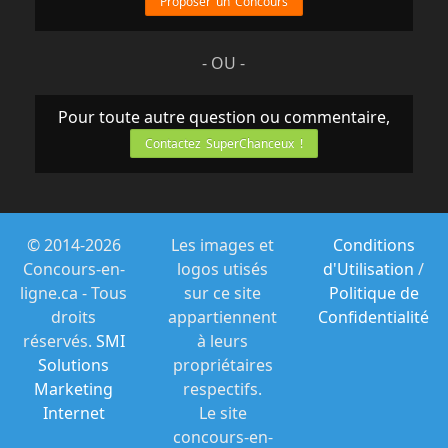
Proposer un Concours
ConcoursJournaux@quebecormedia.com
,
en précisant le nom du Concours « Kaleo
»,
- OU -
prénom, nom, adresse complète, courriel
et numéro de téléphone où il est possible
Pour toute autre question ou commentaire,
de vous rejoindre entre 9h00 et 17h00
Contactez SuperChanceux !
du lundi au vendredi.
Une demande de participation validement
complétée selon ce qui précède et
conformément au Règlement constitue
© 2014-2026
Les images et
Conditions
une
Concours-en-
logos utisés
d'Utilisation
/
participation au Concours (ci-après : une «
ligne.ca - Tous
sur ce site
Politique de
Participation »).
droits
appartiennent
Confidentialité
4.
réservés.
SMI
à leurs
5.
Solutions
propriétaires
LIMITES
Marketing
respectifs.
En participant au Concours, vous acceptez
Internet
Le site
d'être lié par toutes les décisions des
concours-en-
Organisateurs, lesquelles sont finales et