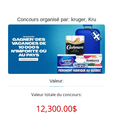
Courriel
Prénom
Concours organisé par: kruger, Kru
Courriel
*
JE
M'INSCRIS!
Valeur:
Valeur totale du concours:
12,300.00$