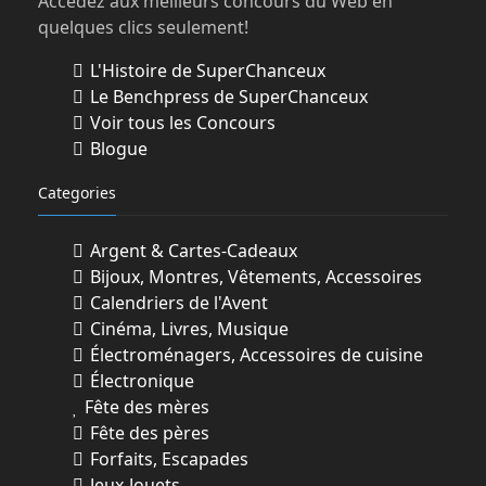
Accédez aux meilleurs concours du Web en
4. MODE DE PARTICIPATION AVEC ACHAT
quelques clics seulement!
:
L'Histoire de SuperChanceux
1. Vous recevrez une (1) participation pour
Le Benchpress de SuperChanceux
le Grand Prix du concours sur
Voir tous les Concours
présentation de votre reçu admissible (tel
Blogue
que défini ci-dessous) de tout produit
participant. Une liste des produits
Categories
participants figure à la section 5 ci-dessus.
(Individuellement, un « produit
Argent & Cartes-Cadeaux
participant »), sous réserve de disponibilité
Bijoux, Montres, Vêtements, Accessoires
chez les détaillants participants, jusqu'à
Calendriers de l'Avent
épuisement des stocks. Vous devez
Cinéma, Livres, Musique
acheter le(s) produit(s) participant(s) entre
Électroménagers, Accessoires de cuisine
er
le 1
juin 2026 et le 18 août 2026.
Électronique
Fête des mères
2. Pour envoyer votre reçu, visitez
Fête des pères
www.juste-ici.ca
dans votre navigateur
Forfaits, Escapades
Internet, que ce soit sur votre appareil
Jeux-Jouets