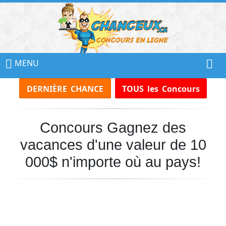
📢
Ne
MENU
Manquez
DERNIÈRE CHANCE
TOUS les Concours
Aucun
Concours!
Concours Gagnez des
Inscrivez-
vous
vacances d'une valeur de 10
à
notre
000$ n'importe où au pays!
infolettre
et
recevez
tous
les
Concours
par