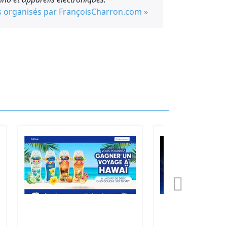
s organisés par FrançoisCharron.com »
 au site francoischarron.com ainsi que