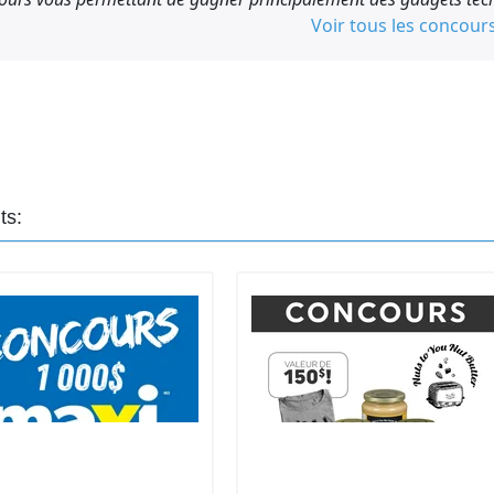
ia se réserve le droit de disposer du prix à sa guise.
Voir tous les concour
t les employés des entreprises sous-traitantes collaborant
liés ne peuvent participer au concours.
ts: