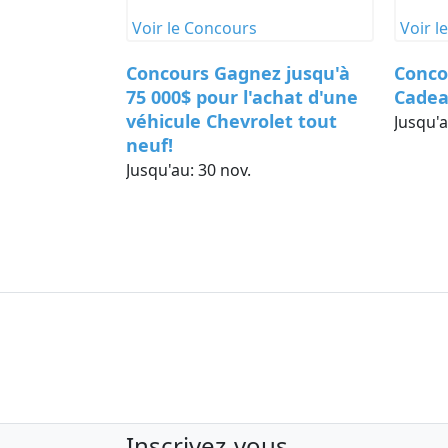
Voir le Concours
Voir l
z jusqu'à
Concours MAXI Carte-
Conco
achat d'une
Cadeau de 1 000$
ensem
let tout
Nuts 
Jusqu'au:
31 déc.
Jusqu'
Inscrivez-vous