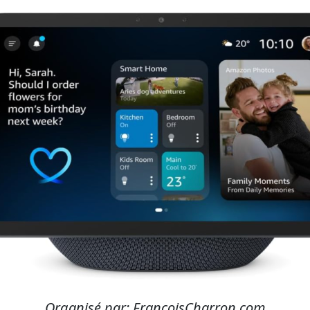
Organisé par: FrançoisCharron.com