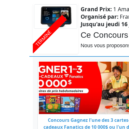
Courriel
Grand Prix:
1 Ama
Organisé par:
Fra
Prénom
Jusqu'au jeudi 16 
TERMINÉ
Ce Concours 
Courriel
*
Nous vous proposons
JE
M'INSCRIS!
Concours Gagnez l'une des 3 cartes
cadeaux Fanatics de 10 000$ ou l'un 