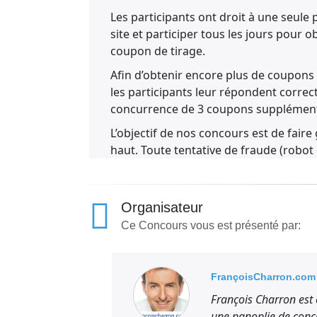
Les participants ont droit à une seule p
site et participer tous les jours pour
coupon de tirage.
Afin d’obtenir encore plus de coupons d
les participants leur répondent corre
concurrence de 3 coupons supplémenta
L’objectif de nos concours est de faire
haut. Toute tentative de fraude (robot
par le retrait des coupons du tirage en
Concours réservé aux résidents du Ca
Organisateur
Francoischarron.com se réserve le droit
Ce Concours vous est présenté par:
sans préavis. La valeur du prix n’est 
varier du visuel du concours.
Le nom de la personne gagnante sera af
FrançoisCharron.com
En vertu du Chapitre L-6 alinéa 14 des
François Charron est
partir du moment où l’équipe de franc
une panoplie de conc