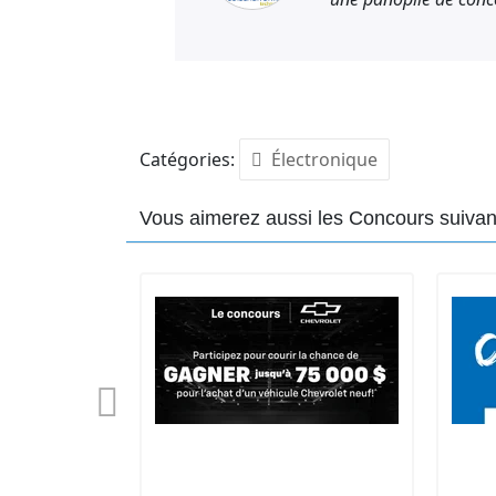
delà du délai de 30 jours, Synonyme Méd
Les employés de Synonyme média inc. e
les personnes avec qui ils sont domici
Catégories:
Électronique
Vous aimerez aussi les Concours suivan