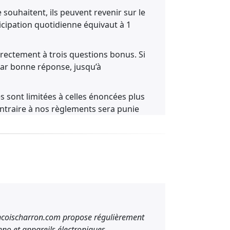
e souhaitent, ils peuvent revenir sur le
icipation quotidienne équivaut à 1
rrectement à trois questions bonus. Si
par bonne réponse, jusqu’à
es sont limitées à celles énoncées plus
ontraire à nos règlements sera punie
se IP du participant en faute.
'une valeur égale ou supérieure, et ce,
icatif seulement. Les articles peuvent
ncours ».
 a 30 jours pour réclamer son prix à
rancoischarron.com propose régulièrement
’elle est la personne gagnante. Au-
no et appareils électroniques.