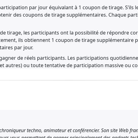
articipation par jour équivalant à 1 coupon de tirage. S’ils l
 obtenir des coupons de tirage supplémentaires. Chaque part
e tirage, les participants ont la possibilité de répondre co
ctement, ils obtiennent 1 coupon de tirage supplémentaire 
ires par jour.
 gagner de réels participants. Les participations quotidienn
 et autres) ou toute tentative de participation massive ou c
 question et nous nous réservons le droit de bloquer l’adres
nada seulement, aucun achat requis.
 de substituer les articles par d’autres articles similaires d
pas monnayable ni échangeable. Image du concours à titre ind
fiché sur le site francoischarron.com dans la section « Co
 règles sur les concours publicitaires, la personne gagnante
 chroniqueur techno, animateur et conférencier. Son site Web f
oischarron.com a communiquée avec elle pour l’informer qu
ours vous permettant de gagner principalement des gadgets tech