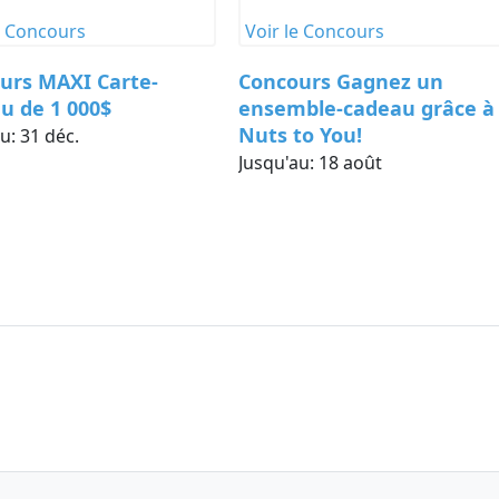
e Concours
Voir le Concours
urs Gagnez un
Concours Gagnez un
ble-cadeau grâce à
voyage à Hawaï!
to You!
Jusqu'au:
1 oct.
au:
18 août