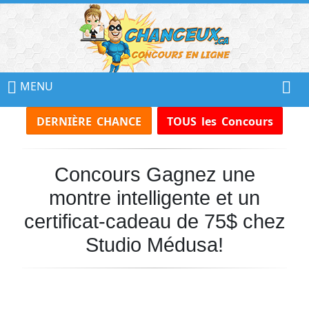
📢
Ne
MENU
Manquez
DERNIÈRE CHANCE
TOUS les Concours
Aucun
Concours!
Concours Gagnez une
Inscrivez-
vous
montre intelligente et un
à
notre
certificat-cadeau de 75$ chez
infolettre
Studio Médusa!
et
recevez
tous
les
Concours
par