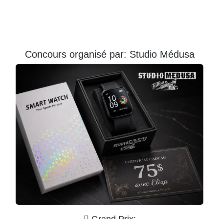
Courriel
Prénom
Concours organisé par: Studio Médusa
Courriel
*
JE
M'INSCRIS!