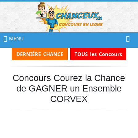
📢
Ne
MENU
Manquez
DERNIÈRE CHANCE
TOUS les Concours
Aucun
Concours!
Concours Courez la Chance
Inscrivez-
vous
de GAGNER un Ensemble
à
notre
CORVEX
infolettre
et
recevez
tous
les
Concours
par