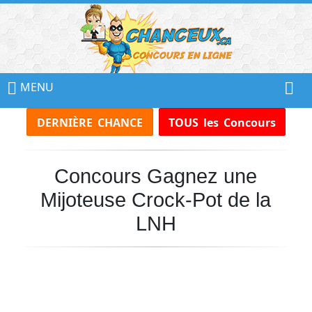
📢
Ne
MENU
Manquez
DERNIÈRE CHANCE
TOUS les Concours
Aucun
Concours!
Concours Gagnez une
Inscrivez-
vous
Mijoteuse Crock-Pot de la
à
notre
LNH
infolettre
et
recevez
tous
les
Concours
par