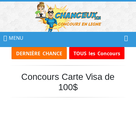
📢
Ne
MENU
Manquez
DERNIÈRE CHANCE
TOUS les Concours
Aucun
Concours!
Concours Carte Visa de
Inscrivez-
vous
100$
à
notre
infolettre
et
recevez
tous
les
Concours
par