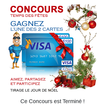
Courriel
Prénom
Courriel
*
JE
M'INSCRIS!
Ce Concours est Terminé !