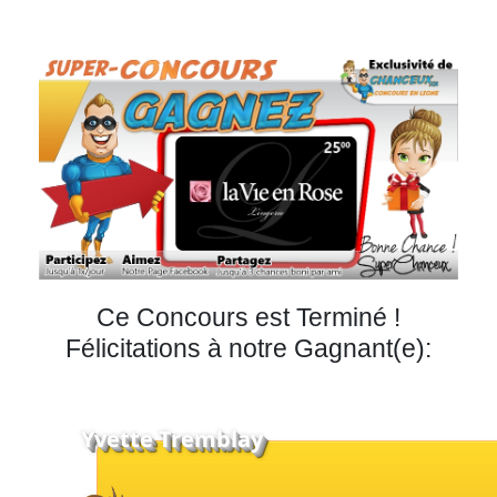
Courriel
Prénom
Courriel
*
JE
M'INSCRIS!
Ce Concours est Terminé !
Félicitations à notre Gagnant(e):
Yvette Tremblay