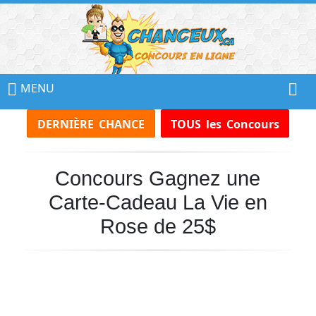
📢
Ne
MENU
Manquez
DERNIÈRE CHANCE
TOUS les Concours
Aucun
Concours!
Concours Gagnez une
Inscrivez-
vous
Carte-Cadeau La Vie en
à
notre
Rose de 25$
infolettre
et
recevez
tous
les
Concours
par