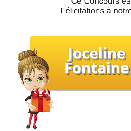
Ce Concours est
Félicitations à not
Joceline
Fontaine