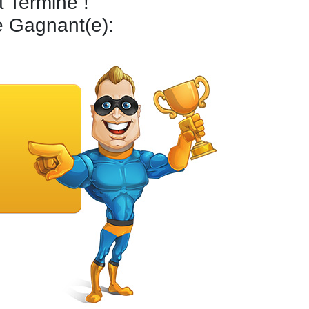
 Terminé !
re Gagnant(e):