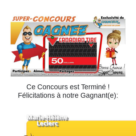
Courriel
Prénom
Courriel
*
JE
M'INSCRIS!
Ce Concours est Terminé !
Félicitations à notre Gagnant(e):
Marie-Hélène
Leclerc