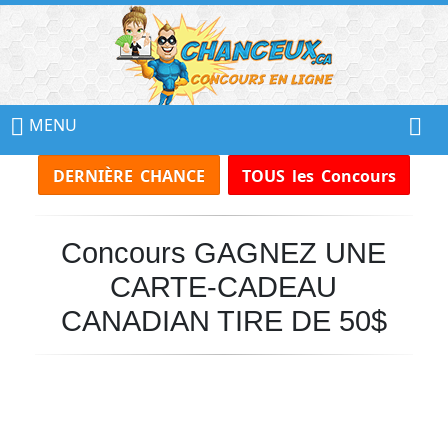
📢
Ne
MENU
Manquez
DERNIÈRE CHANCE
TOUS les Concours
Aucun
Concours!
Concours GAGNEZ UNE
Inscrivez-
vous
CARTE-CADEAU
à
notre
CANADIAN TIRE DE 50$
infolettre
et
recevez
tous
les
Concours
par